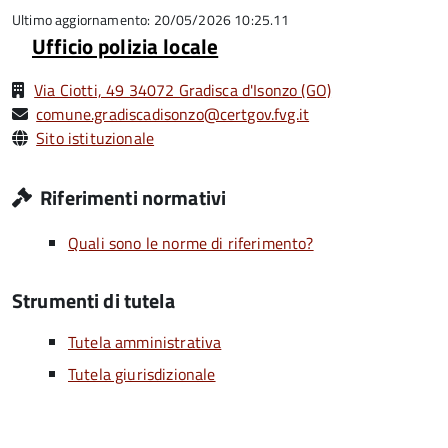
5
Ultimo aggiornamento: 20/05/2026 10:25.11
Ufficio polizia locale
Via Ciotti, 49 34072 Gradisca d'Isonzo (GO)
comune.gradiscadisonzo@certgov.fvg.it
Sito istituzionale
Riferimenti normativi
Quali sono le norme di riferimento?
Strumenti di tutela
Tutela amministrativa
Tutela giurisdizionale