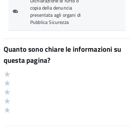
Dichiarazione di furto o
copia della denuncia
presentata agli organi di
Pubblica Sicurezza
Quanto sono chiare le informazioni su
questa pagina?
Valuta
Valutazione
5
Valuta
stelle
4
Valuta
su
stelle
3
Valuta
5
su
stelle
2
Valuta
5
su
stelle
1
5
su
stelle
5
su