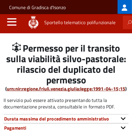
Log
Salta al contenuto principale
Skip to site navigation
Comune di Gradisca d'Isonzo
me
Sportello telematico polifunzionale
Permesso per il transito
sulla viabilità silvo-pastorale:
rilascio del duplicato del
permesso
(
urn:nir:regione.friuli.venezia.giulia:legge:1991-04-15;15
)
Il servizio può essere attivato presentando tutta la
documentazione prevista, consultabile in formato PDF.
Durata massima del procedimento amministrativo
Pagamenti