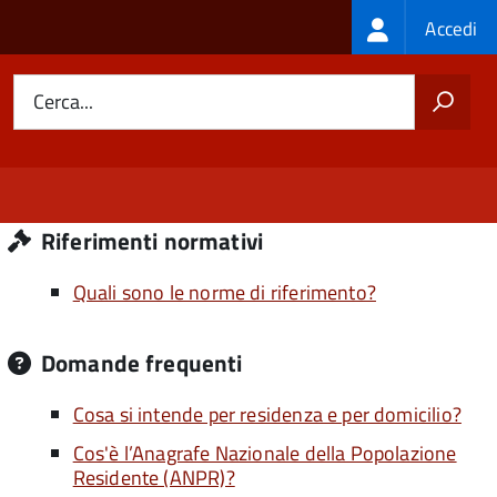
Login
Accedi
menu
Cerca...
Riferimenti normativi
Quali sono le norme di riferimento?
Domande frequenti
Cosa si intende per residenza e per domicilio?
Cos'è l’Anagrafe Nazionale della Popolazione
Residente (ANPR)?