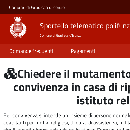
Salta al contenuto principale
Skip to site navigation
Comune di Gradisca d'Isonzo
Sportello telematico polifunz
Comune di Gradisca d'Isonzo
Domande frequenti
Pagamenti
Chiedere il mutamento
convivenza in casa di r
istituto re
Per convivenza si intende un insieme di persone norma
coabitanti per motivi religiosi, di cura, di assistenza, milit
simili, aventi dimora abituale nello stesso Comune (ad 