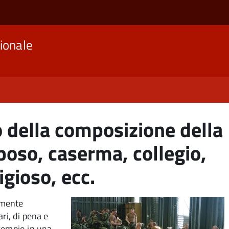
ionale
 della composizione della
iposo, caserma, collegio,
ligioso, ecc.
lmente
ari, di pena e
esempio in una