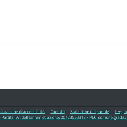
hiarazione di accessibilità
Contatti
Statistiche del portale
Leggi 
- Partita IVA dell'amministrazione: 00123530313 - PEC: comune.gradis