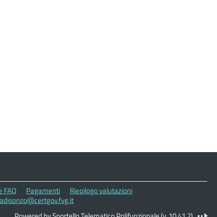
le FAQ
Pagamenti
Riepilogo valutazioni
cadisonzo@certgov.fvg.it
Powered by Sportello Telematico Polifunzionale (v. 10.41.2)