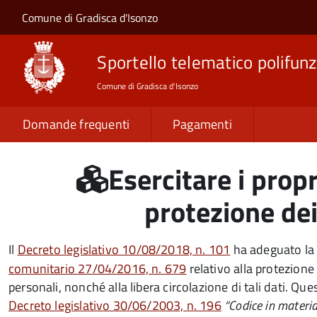
Salta al contenuto principale
Skip to site navigation
Comune di Gradisca d'Isonzo
Sportello telematico polifunz
Comune di Gradisca d'Isonzo
Domande frequenti
Pagamenti
Esercitare i propr
protezione dei
Il
Decreto legislativo 10/08/2018, n. 101
ha adeguato la 
comunitario 27/04/2016, n. 679
relativo alla protezione
personali, nonché alla libera circolazione di tali dati.
Decreto legislativo 30/06/2003, n. 196
“Codice in materia