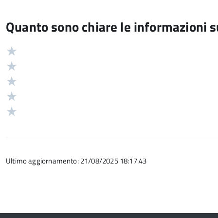
Quanto sono chiare le informazioni 
Valuta
Valutazione
5
Valuta
stelle
4
Valuta
su
stelle
3
Valuta
5
su
stelle
2
Valuta
5
su
stelle
1
5
su
stelle
5
su
Ultimo aggiornamento: 21/08/2025 18:17.43
5