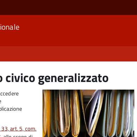
ionale
 civico generalizzato
 accedere
e
blicazione
33, art. 5, com.
7
, allo scopo di