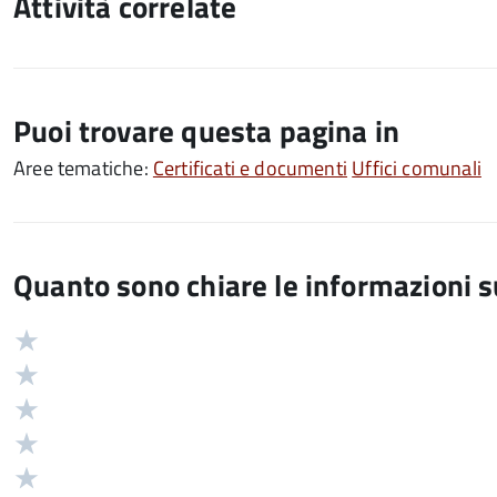
Attività correlate
Puoi trovare questa pagina in
Aree tematiche:
Certificati e documenti
Uffici comunali
Quanto sono chiare le informazioni 
Valuta
Valutazione
5
Valuta
stelle
4
Valuta
su
stelle
3
Valuta
5
su
stelle
2
Valuta
5