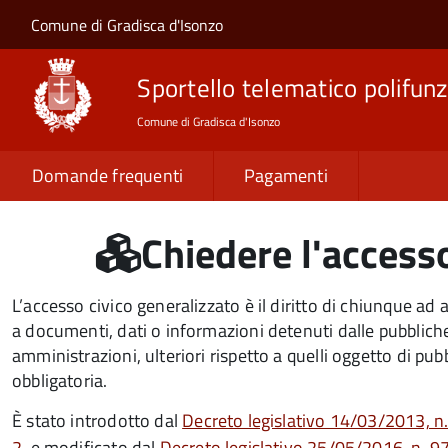
Salta al contenuto principale
Skip to site navigation
Comune di Gradisca d'Isonzo
Sportello telematico polifunz
Comune di Gradisca d'Isonzo
Domande frequenti
Pagamenti
Chiedere l'accesso
L’accesso civico generalizzato è il diritto di chiunque ad
a documenti, dati o informazioni detenuti dalle pubblich
amministrazioni, ulteriori rispetto a quelli oggetto di pub
obbligatoria.
È stato introdotto dal
Decreto legislativo 14/03/2013, n. 
2
, e modificato dal
Decreto legislativo 25/05/2016, n. 9